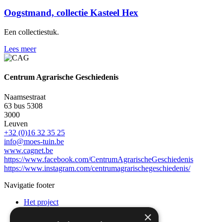
Oogstmand, collectie Kasteel Hex
Een collectiestuk.
Lees meer
Centrum Agrarische Geschiedenis
Naamsestraat
63 bus 5308
3000
Leuven
+32 (0)16 32 35 25
info@moes-tuin.be
www.cagnet.be
https://www.facebook.com/CentrumAgrarischeGeschiedenis
https://www.instagram.com/centrumagrarischegeschiedenis/
Navigatie footer
Het project
Erfgoed en meer
×
Activiteiten