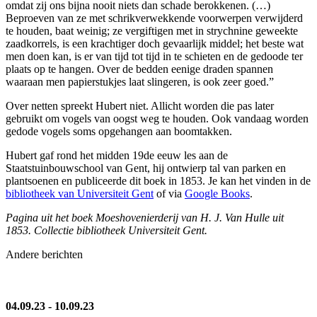
omdat zij ons bijna nooit niets dan schade berokkenen. (…)
Beproeven van ze met schrikverwekkende voorwerpen verwijderd
te houden, baat weinig; ze vergiftigen met in strychnine geweekte
zaadkorrels, is een krachtiger doch gevaarlijk middel; het beste wat
men doen kan, is er van tijd tot tijd in te schieten en de gedoode ter
plaats op te hangen. Over de bedden eenige draden spannen
waaraan men papierstukjes laat slingeren, is ook zeer goed.”
Over netten spreekt Hubert niet. Allicht worden die pas later
gebruikt om vogels van oogst weg te houden. Ook vandaag worden
gedode vogels soms opgehangen aan boomtakken.
Hubert gaf rond het midden 19de eeuw les aan de
Staatstuinbouwschool van Gent, hij ontwierp tal van parken en
plantsoenen en publiceerde dit boek in 1853. Je kan het vinden in de
bibliotheek van Universiteit Gent
of via
Google Books
.
Pagina uit het boek Moeshovenierderij van H. J. Van Hulle uit
1853. Collectie bibliotheek Universiteit Gent.
Andere berichten
04.09.23
-
10.09.23