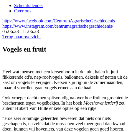
Scheurkalender
Over ons
https://www.facebook.com/CentrumAgrarischeGeschiedenis
https://www.instagram.com/centrumagrarischegeschiedenis/
05.06.23
-
11.06.23
Terug naar overzicht
Vogels en fruit
Heel wat mensen met een kersenboom in de tuin, halen in juni
flikkerende cd’s, nep-roofvogels, ballonnen, deksels of netten uit de
kast om vogels te verjagen. Kersen zijn rijp in de zomermaanden,
maar al voordien gaan vogels ermee aan de haal.
Ook vroeger dacht men spitsvondig na over hoe fruit en groenten te
beschermen tegen vogelbekjes. In het boek
Moeshovenierderij
zet
auteur Hubert Van Hulle enkele opties op een rijtje:
“Hoe zeer sommige geleerden beweeren dat niets om niets
geschapen is, en zelfs dat de musschen veel meer goed dan kwaad
doen, kunnen wij hoveniers, van deze vogelen geen goed hooren,